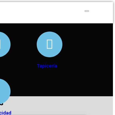
Tapicería
s
icidad