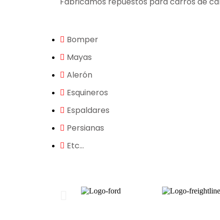
Fabricamos repuestos para carros de ca
Bomper
Mayas
Alerón
Esquineros
Espaldares
Persianas
Etc…