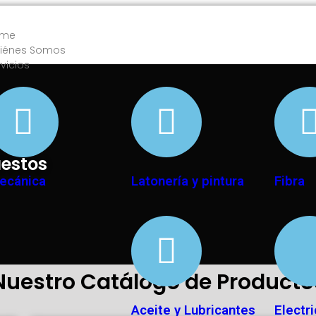
ome
iénes Somos
rvicios
uestos
ecánica
Latonería y pintura
Fibra
Nuestro Catálogo de Producto
Aceite y Lubricantes
Electr