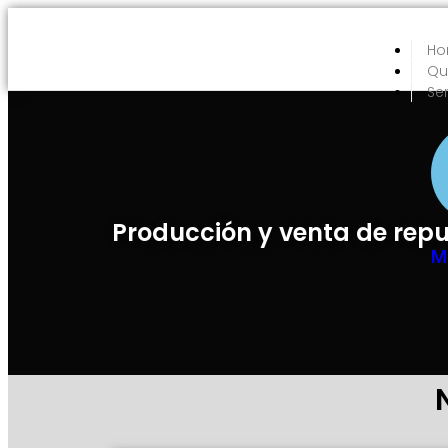
H
Qu
Se
Producción y venta de rep
M