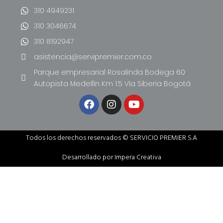
310 4949231
310 3046674
310 8192947
asistencia@servipremier.com.co
Parque empresarial Rosalinda Bodega 60
Autopista Medellín Km 1.5 Vía Siberia Bogotá
Todos los derechos reservados © SERVICIO PREMIER S.A
Desarrollado por Impera Creativa