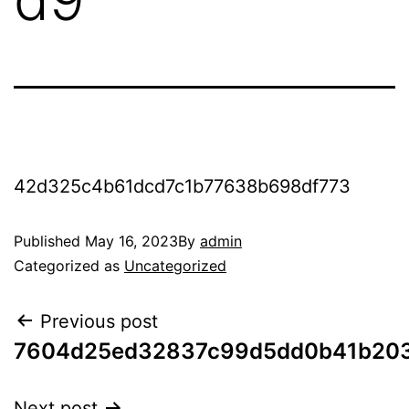
42d325c4b61dcd7c1b77638b698df773
Published
May 16, 2023
By
admin
Categorized as
Uncategorized
Previous post
7604d25ed32837c99d5dd0b41b20
Next post