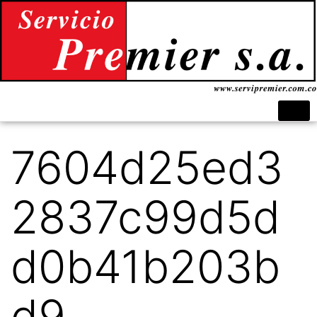
7604d25ed3
2837c99d5d
d0b41b203b
d9