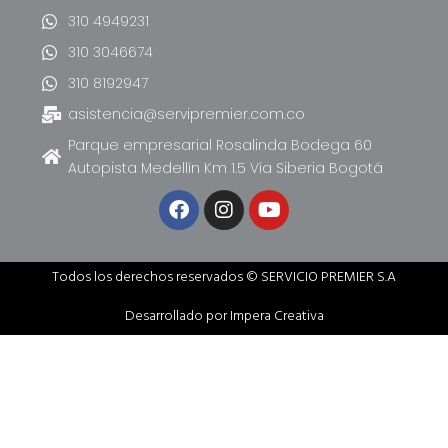
310 4949231
310 3046674
310 8192947
asistencia@servipremier.com.co
Parque empresarial Rosalinda Bodega 60
Autopista Medellín Km 1.5 Vía Siberia Bogotá
Todos los derechos reservados © SERVICIO PREMIER S.A
Desarrollado por Impera Creativa