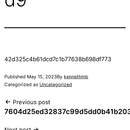
42d325c4b61dcd7c1b77638b698df773
Published
May 15, 2023
By
kennethmb
Categorized as
Uncategorized
Previous post
7604d25ed32837c99d5dd0b41b20
Next post