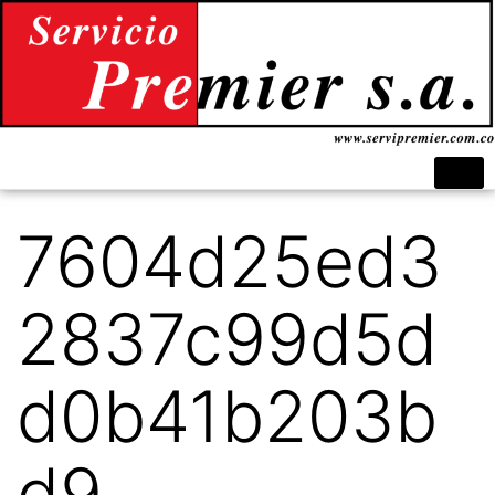
7604d25ed3
2837c99d5d
d0b41b203b
d9